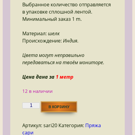
Выбранное количество отправляется
в упаковке сплошной лентой.
Минимальный заказ 1 m.
Материал:
шелк
Происхождение:
Индия
.
Цвета могут неправильно
передаваться на твоём мониторе.
Цена дана за
1 метр
12 в наличии
Количество
В КОРЗИНУ
товара
Sari
Артикул:
sari20
Категория:
Пряжа
20
сари