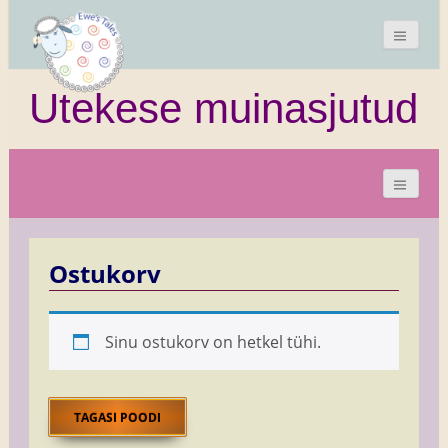
Utekese muinasjutud
Ostukorv
Sinu ostukorv on hetkel tühi.
TAGASI POODI