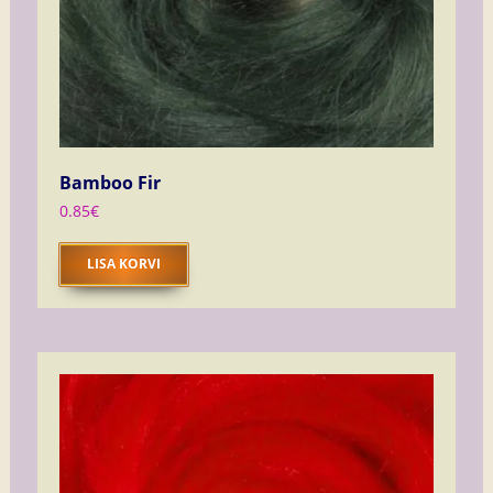
Bamboo Fir
0.85
€
LISA KORVI