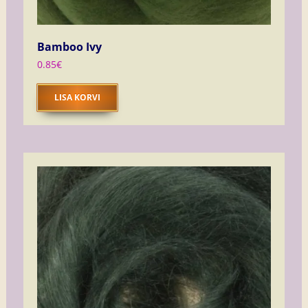
Bamboo Ivy
0.85
€
LISA KORVI