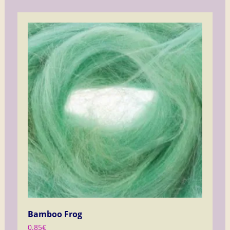
Bamboo Frog
0.85
€