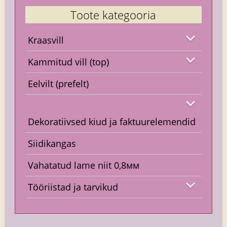
Toote kategooria
Kraasvill
Kammitud vill (top)
Eelvilt (prefelt)
Dekoratiivsed kiud ja faktuurelemendid
Siidikangas
Vahatatud lame niit 0,8мм
Tööriistad ja tarvikud