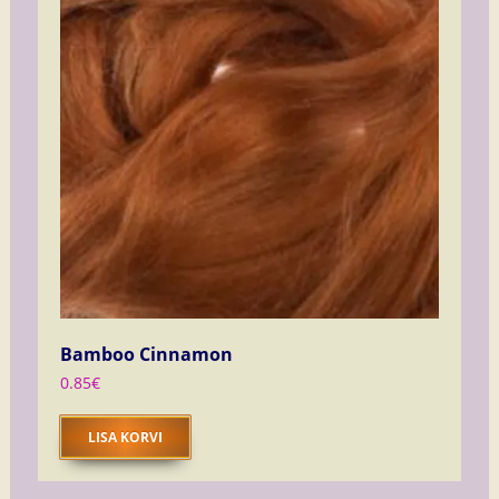
Bamboo Cinnamon
0.85
€
LISA KORVI