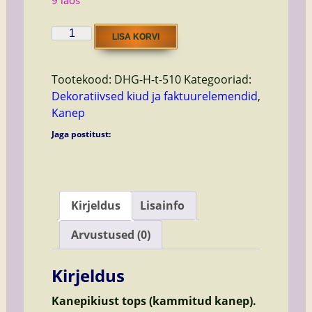
9 laos
hemp
LISA KORVI
Cobalt
kogus
Tootekood:
DHG-H-t-510
Kategooriad:
Dekoratiivsed kiud ja faktuurelemendid
,
Kanep
Jaga postitust:
Kirjeldus
Lisainfo
Arvustused (0)
Kirjeldus
Kanepikiust tops (kammitud kanep).