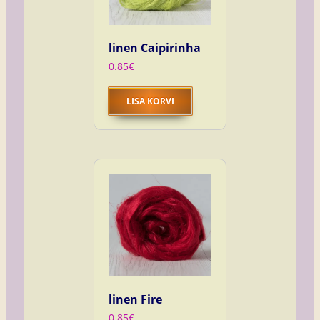
linen Caipirinha
0.85
€
LISA KORVI
linen Fire
0.85
€