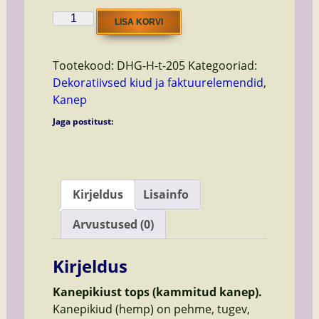
hemp
LISA KORVI
Olive
kogus
Tootekood:
DHG-H-t-205
Kategooriad:
Dekoratiivsed kiud ja faktuurelemendid
,
Kanep
Jaga postitust:
Kirjeldus
Lisainfo
Arvustused (0)
Kirjeldus
Kanepikiust tops (kammitud kanep).
Kanepikiud (hemp) on pehme, tugev,