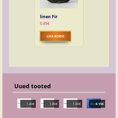
linen Fir
0.85
€
LISA KORVI
Uued tooted
От
1.40
€
От
1.80
€
От
1.60
€
От
0.15
€
VILTIM
VILTIM
VILTIM
6017
ISNÕE
ISNÕE
ISNÕE