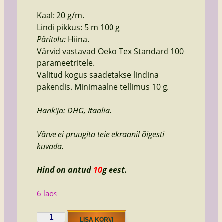
Kaal: 20 g/m.
Lindi pikkus: 5 m 100 g
Päritolu:
Hiina.
Värvid vastavad Oeko Tex Standard 100
parameetritele.
Valitud kogus saadetakse lindina
pakendis. Minimaalne tellimus 10 g.
Hankija: DHG, Itaalia.
Värve ei pruugita teie ekraanil õigesti
kuvada.
Hind on antud
10
g eest.
6 laos
linen
LISA KORVI