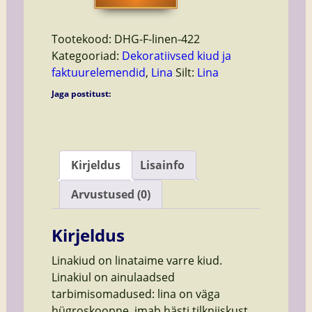
Florence
kogus
Tootekood:
DHG-F-linen-422
Kategooriad:
Dekoratiivsed kiud ja
faktuurelemendid
,
Lina
Silt:
Lina
Jaga postitust:
Kirjeldus
Lisainfo
Arvustused (0)
Kirjeldus
Linakiud on linataime varre kiud.
Linakiul on ainulaadsed
tarbimisomadused: lina on väga
hügroskoopne, imab hästi tilkniiskust