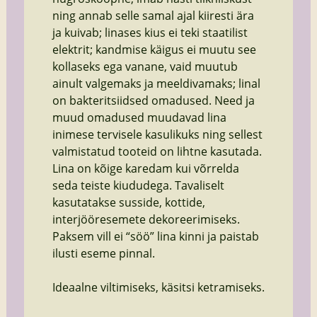
ning annab selle samal ajal kiiresti ära
ja kuivab; linases kius ei teki staatilist
elektrit; kandmise käigus ei muutu see
kollaseks ega vanane, vaid muutub
ainult valgemaks ja meeldivamaks; linal
on bakteritsiidsed omadused. Need ja
muud omadused muudavad lina
inimese tervisele kasulikuks ning sellest
valmistatud tooteid on lihtne kasutada.
Lina on kõige karedam kui võrrelda
seda teiste kiududega. Tavaliselt
kasutatakse susside, kottide,
interjööresemete dekoreerimiseks.
Paksem vill ei “söö” lina kinni ja paistab
ilusti eseme pinnal.
Ideaalne viltimiseks, käsitsi ketramiseks.