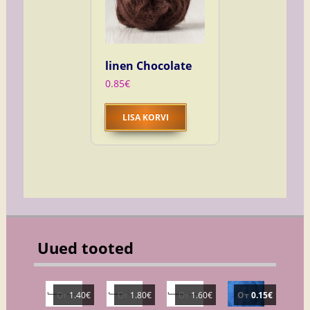
linen Chocolate
0.85
€
LISA KORVI
Uued tooted
От
1.40
€
От
1.80
€
От
1.60
€
От
0.15
€