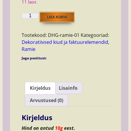
11 laos
ramie
LISA KORVI
White
kogus
Tootekood:
DHG-ramie-01
Kategooriad:
Dekoratiivsed kiud ja faktuurelemendid
,
Ramie
Jaga postitust:
Kirjeldus
Lisainfo
Arvustused (0)
Kirjeldus
Hind on antud
10g
eest.